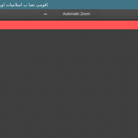
قومی نصا ب اسلامیات اورا سلامی طرزِ تعلیم ) تعلیمات نبویﷺ کی روشنی میں تجزیاتی مطالعہ(