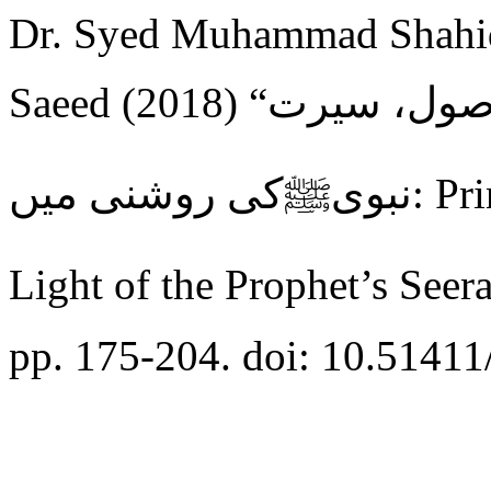
Dr. Syed Muhammad Shahid
Saeed (2018) “اسلامی قیادت کے بنیادی اصول، سیرت
نبویﷺکی روشنی میں: Principles of Islamic Leadership in
pp. 175-204. doi: 10.51411/