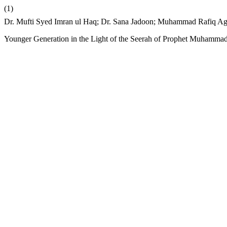
(1)
Dr. Mufti Syed Imran ul Haq; Dr. Sana Jadoon; Muhammad Rafiq Agha. URDU: سل نو کا تحفظ سیرت النبیﷺ کی روشنی میں