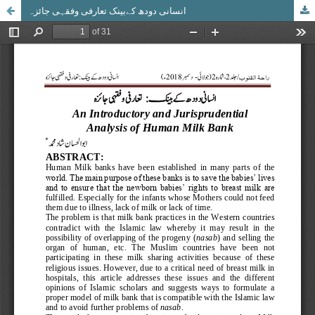
انسانی دودھ کےبینک تعارفی وفقہی جائزہ