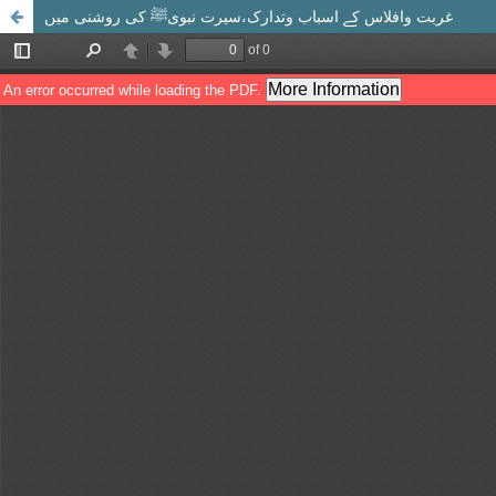
غربت وافلاس کے اسباب وتدارک،سیرت نبویﷺ کی روشنی میں