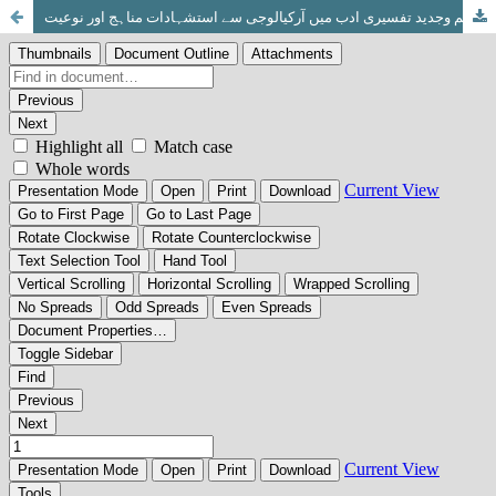
قدیم وجدید تفسیری ادب میں آرکیالوجی سے استشہادات مناہج اور نوعیت